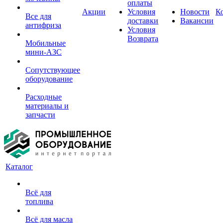
оплаты
Акции
Условия
Новости
К
Все для
доставки
Вакансии
антифриза
Условия
Возврата
Мобильные
мини-АЗС
Сопутствующее
оборудование
Расходные
материалы и
запчасти
Каталог
Всё для
топлива
Всё для масла