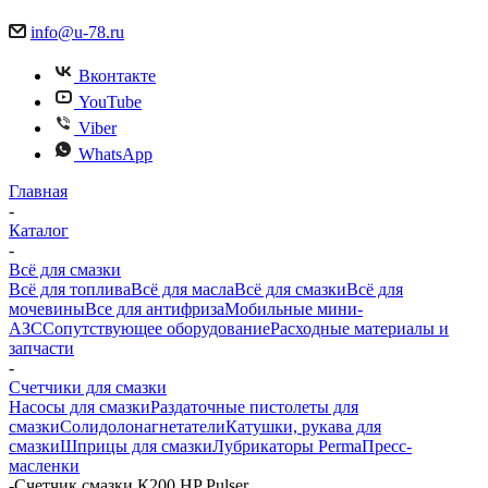
info@u-78.ru
Вконтакте
YouTube
Viber
WhatsApp
Главная
-
Каталог
-
Всё для смазки
Всё для топлива
Всё для масла
Всё для смазки
Всё для
мочевины
Все для антифриза
Мобильные мини-
АЗС
Сопутствующее оборудование
Расходные материалы и
запчасти
-
Счетчики для смазки
Насосы для смазки
Раздаточные пистолеты для
смазки
Солидолонагнетатели
Катушки, рукава для
смазки
Шприцы для смазки
Лубрикаторы Perma
Пресс-
масленки
-
Счетчик смазки К200 HP Pulser