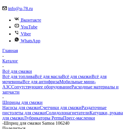
info@u-78.ru
Вконтакте
YouTube
Viber
WhatsApp
Главная
-
Каталог
-
Всё для смазки
Всё для топлива
Всё для масла
Всё для смазки
Всё для
мочевины
Все для антифриза
Мобильные мини-
АЗС
Сопутствующее оборудование
Расходные материалы и
запчасти
-
Шприцы для смазки
Насосы для смазки
Счетчики для смазки
Раздаточные
пистолеты для смазки
Солидолонагнетатели
Катушки, рукава
для смазки
Лубрикаторы Perma
Пресс-масленки
-
Шприц для смазки Samoa 106240
Поделиться