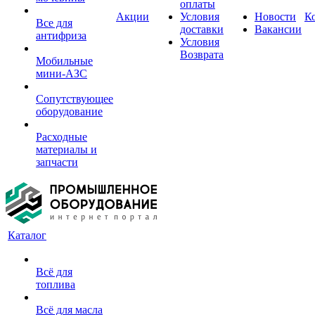
оплаты
Акции
Условия
Новости
К
Все для
доставки
Вакансии
антифриза
Условия
Возврата
Мобильные
мини-АЗС
Сопутствующее
оборудование
Расходные
материалы и
запчасти
Каталог
Всё для
топлива
Всё для масла