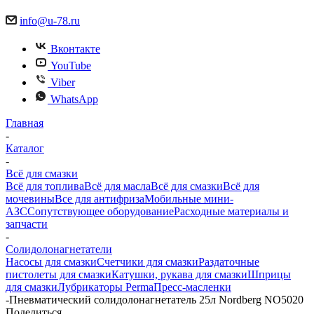
info@u-78.ru
Вконтакте
YouTube
Viber
WhatsApp
Главная
-
Каталог
-
Всё для смазки
Всё для топлива
Всё для масла
Всё для смазки
Всё для
мочевины
Все для антифриза
Мобильные мини-
АЗС
Сопутствующее оборудование
Расходные материалы и
запчасти
-
Солидолонагнетатели
Насосы для смазки
Счетчики для смазки
Раздаточные
пистолеты для смазки
Катушки, рукава для смазки
Шприцы
для смазки
Лубрикаторы Perma
Пресс-масленки
-
Пневматический солидолонагнетатель 25л Nordberg NO5020
Поделиться