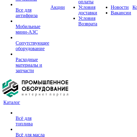
оплаты
Акции
Условия
Новости
К
Все для
доставки
Вакансии
антифриза
Условия
Возврата
Мобильные
мини-АЗС
Сопутствующее
оборудование
Расходные
материалы и
запчасти
Каталог
Всё для
топлива
Всё для масла