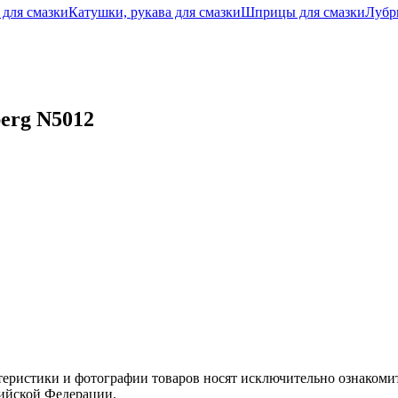
 для смазки
Катушки, рукава для смазки
Шприцы для смазки
Лубр
erg N5012
теристики и фотографии товаров носят исключительно ознакомит
сийской Федерации.