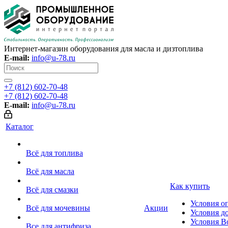
Интернет-магазин оборудования для масла и дизтоплива
E-mail:
info@u-78.ru
+7 (812) 602-70-48
+7 (812) 602-70-48
E-mail:
info@u-78.ru
Каталог
Всё для топлива
Всё для масла
Как купить
Всё для смазки
Условия о
Всё для мочевины
Акции
Условия д
Условия В
Все для антифриза