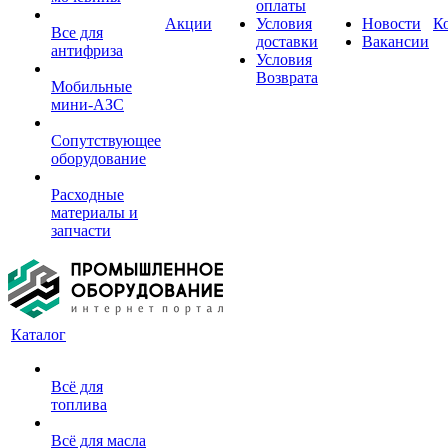
оплаты
Акции
Условия
Новости
К
Все для
доставки
Вакансии
антифриза
Условия
Возврата
Мобильные
мини-АЗС
Сопутствующее
оборудование
Расходные
материалы и
запчасти
Каталог
Всё для
топлива
Всё для масла