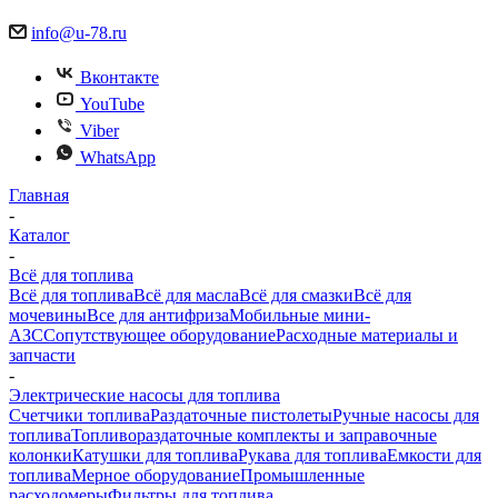
info@u-78.ru
Вконтакте
YouTube
Viber
WhatsApp
Главная
-
Каталог
-
Всё для топлива
Всё для топлива
Всё для масла
Всё для смазки
Всё для
мочевины
Все для антифриза
Мобильные мини-
АЗС
Сопутствующее оборудование
Расходные материалы и
запчасти
-
Электрические насосы для топлива
Счетчики топлива
Раздаточные пистолеты
Ручные насосы для
топлива
Топливораздаточные комплекты и заправочные
колонки
Катушки для топлива
Рукава для топлива
Емкости для
топлива
Мерное оборудование
Промышленные
расходомеры
Фильтры для топлива