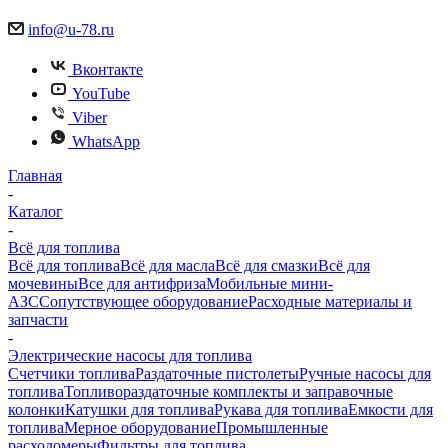
info@u-78.ru
Вконтакте
YouTube
Viber
WhatsApp
Главная
-
Каталог
-
Всё для топлива
Всё для топлива
Всё для масла
Всё для смазки
Всё для
мочевины
Все для антифриза
Мобильные мини-
АЗС
Сопутствующее оборудование
Расходные материалы и
запчасти
-
Электрические насосы для топлива
Счетчики топлива
Раздаточные пистолеты
Ручные насосы для
топлива
Топливораздаточные комплекты и заправочные
колонки
Катушки для топлива
Рукава для топлива
Емкости для
топлива
Мерное оборудование
Промышленные
расходомеры
Фильтры для топлива