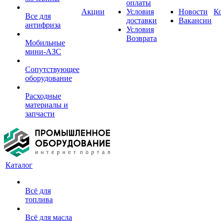
оплаты
Акции
Условия
Новости
К
Все для
доставки
Вакансии
антифриза
Условия
Возврата
Мобильные
мини-АЗС
Сопутствующее
оборудование
Расходные
материалы и
запчасти
Каталог
Всё для
топлива
Всё для масла