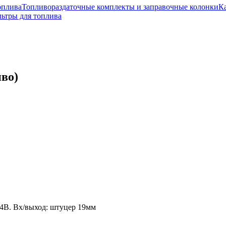
оплива
Топливораздаточные комплекты и заправочные колонки
К
ьтры для топлива
иво)
24В. Вх/выход: штуцер 19мм