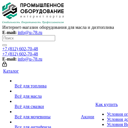
Интернет-магазин оборудования для масла и дизтоплива
E-mail:
info@u-78.ru
+7 (812) 602-70-48
+7 (812) 602-70-48
E-mail:
info@u-78.ru
Каталог
Всё для топлива
Всё для масла
Как купить
Всё для смазки
Условия о
Всё для мочевины
Акции
Условия д
Условия В
Все для антифриза