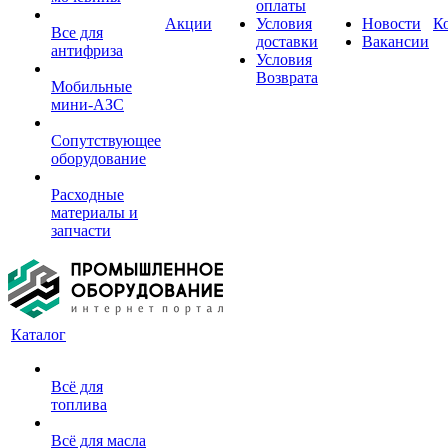
оплаты
Акции
Условия
Новости
К
Все для
доставки
Вакансии
антифриза
Условия
Возврата
Мобильные
мини-АЗС
Сопутствующее
оборудование
Расходные
материалы и
запчасти
Каталог
Всё для
топлива
Всё для масла