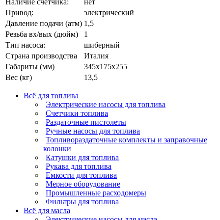
Наличие счетчика:
нет
Привод:
электрический
Давление подачи (атм)
1,5
Резьба вх/вых (дюйм)
1
Тип насоса:
шиберный
Страна производства
Италия
Габариты (мм)
345х175х255
Вес (кг)
13,5
Всё для топлива
Электрические насосы для топлива
Счетчики топлива
Раздаточные пистолеты
Ручные насосы для топлива
Топливораздаточные комплекты и заправочные
колонки
Катушки для топлива
Рукава для топлива
Емкости для топлива
Мерное оборудование
Промышленные расходомеры
Фильтры для топлива
Всё для масла
Электрические насосы для масла