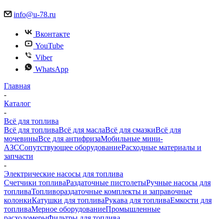
info@u-78.ru
Вконтакте
YouTube
Viber
WhatsApp
Главная
-
Каталог
-
Всё для топлива
Всё для топлива
Всё для масла
Всё для смазки
Всё для
мочевины
Все для антифриза
Мобильные мини-
АЗС
Сопутствующее оборудование
Расходные материалы и
запчасти
-
Электрические насосы для топлива
Счетчики топлива
Раздаточные пистолеты
Ручные насосы для
топлива
Топливораздаточные комплекты и заправочные
колонки
Катушки для топлива
Рукава для топлива
Емкости для
топлива
Мерное оборудование
Промышленные
расходомеры
Фильтры для топлива