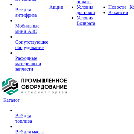
оплаты
Акции
Условия
Новости
К
Все для
доставки
Вакансии
антифриза
Условия
Возврата
Мобильные
мини-АЗС
Сопутствующее
оборудование
Расходные
материалы и
запчасти
Каталог
Всё для
топлива
Всё для масла