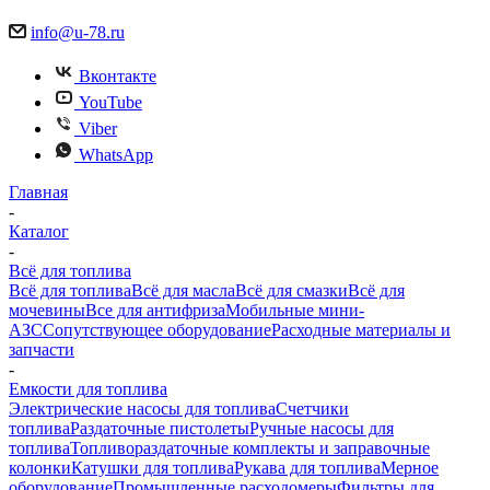
info@u-78.ru
Вконтакте
YouTube
Viber
WhatsApp
Главная
-
Каталог
-
Всё для топлива
Всё для топлива
Всё для масла
Всё для смазки
Всё для
мочевины
Все для антифриза
Мобильные мини-
АЗС
Сопутствующее оборудование
Расходные материалы и
запчасти
-
Емкости для топлива
Электрические насосы для топлива
Счетчики
топлива
Раздаточные пистолеты
Ручные насосы для
топлива
Топливораздаточные комплекты и заправочные
колонки
Катушки для топлива
Рукава для топлива
Мерное
оборудование
Промышленные расходомеры
Фильтры для