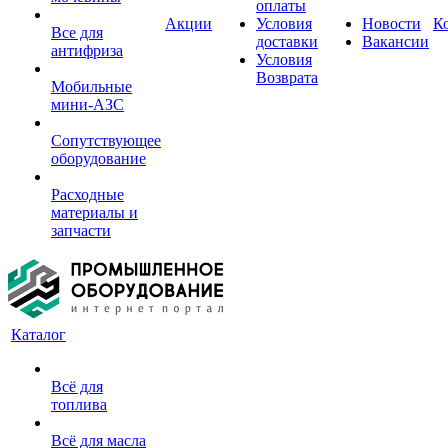
оплаты
Акции
Условия
Новости
К
Все для
доставки
Вакансии
антифриза
Условия
Возврата
Мобильные
мини-АЗС
Сопутствующее
оборудование
Расходные
материалы и
запчасти
Каталог
Всё для
топлива
Всё для масла