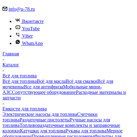
info@u-78.ru
Вконтакте
YouTube
Viber
WhatsApp
Главная
-
Каталог
-
Всё для топлива
Всё для топлива
Всё для масла
Всё для смазки
Всё для
мочевины
Все для антифриза
Мобильные мини-
АЗС
Сопутствующее оборудование
Расходные материалы и
запчасти
-
Емкости для топлива
Электрические насосы для топлива
Счетчики
топлива
Раздаточные пистолеты
Ручные насосы для
топлива
Топливораздаточные комплекты и заправочные
колонки
Катушки для топлива
Рукава для топлива
Мерное
оборудование
Промышленные расходомеры
Фильтры для