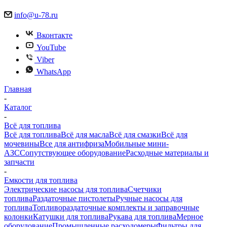
info@u-78.ru
Вконтакте
YouTube
Viber
WhatsApp
Главная
-
Каталог
-
Всё для топлива
Всё для топлива
Всё для масла
Всё для смазки
Всё для
мочевины
Все для антифриза
Мобильные мини-
АЗС
Сопутствующее оборудование
Расходные материалы и
запчасти
-
Емкости для топлива
Электрические насосы для топлива
Счетчики
топлива
Раздаточные пистолеты
Ручные насосы для
топлива
Топливораздаточные комплекты и заправочные
колонки
Катушки для топлива
Рукава для топлива
Мерное
оборудование
Промышленные расходомеры
Фильтры для