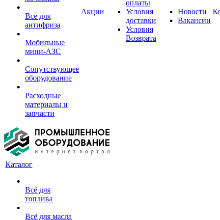
оплаты
Акции
Условия
Новости
К
Все для
доставки
Вакансии
антифриза
Условия
Возврата
Мобильные
мини-АЗС
Сопутствующее
оборудование
Расходные
материалы и
запчасти
Каталог
Всё для
топлива
Всё для масла