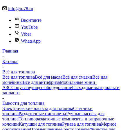
info@u-78.ru
Вконтакте
YouTube
Viber
WhatsApp
Главная
-
Каталог
-
Всё для топлива
Всё для топлива
Всё для масла
Всё для смазки
Всё для
мочевины
Все для антифриза
Мобильные мини-
АЗС
Сопутствующее оборудование
Расходные материалы и
запчасти
-
Емкости для топлива
Электрические насосы для топлива
Счетчики
топлива
Раздаточные пистолеты
Ручные насосы для
топлива
Топливораздаточные комплекты и заправочные
колонки
Катушки для топлива
Рукава для топлива
Мерное
оборудование
Промышленные расходомеры
Фильтры для