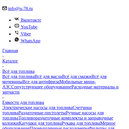
info@u-78.ru
Вконтакте
YouTube
Viber
WhatsApp
Главная
-
Каталог
-
Всё для топлива
Всё для топлива
Всё для масла
Всё для смазки
Всё для
мочевины
Все для антифриза
Мобильные мини-
АЗС
Сопутствующее оборудование
Расходные материалы и
запчасти
-
Емкости для топлива
Электрические насосы для топлива
Счетчики
топлива
Раздаточные пистолеты
Ручные насосы для
топлива
Топливораздаточные комплекты и заправочные
колонки
Катушки для топлива
Рукава для топлива
Мерное
оборудование
Промышленные расходомеры
Фильтры для