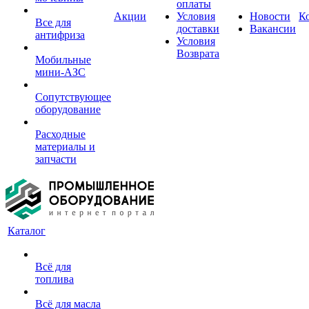
оплаты
Акции
Условия
Новости
К
Все для
доставки
Вакансии
антифриза
Условия
Возврата
Мобильные
мини-АЗС
Сопутствующее
оборудование
Расходные
материалы и
запчасти
Каталог
Всё для
топлива
Всё для масла