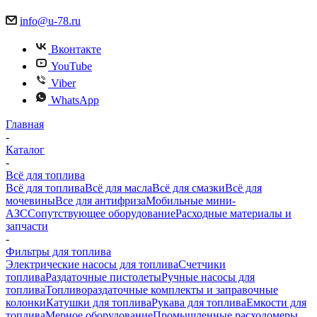
info@u-78.ru
Вконтакте
YouTube
Viber
WhatsApp
Главная
-
Каталог
-
Всё для топлива
Всё для топлива
Всё для масла
Всё для смазки
Всё для
мочевины
Все для антифриза
Мобильные мини-
АЗС
Сопутствующее оборудование
Расходные материалы и
запчасти
-
Фильтры для топлива
Электрические насосы для топлива
Счетчики
топлива
Раздаточные пистолеты
Ручные насосы для
топлива
Топливораздаточные комплекты и заправочные
колонки
Катушки для топлива
Рукава для топлива
Емкости для
топлива
Мерное оборудование
Промышленные расходомеры