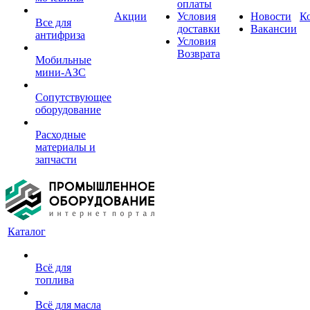
оплаты
Акции
Условия
Новости
К
Все для
доставки
Вакансии
антифриза
Условия
Возврата
Мобильные
мини-АЗС
Сопутствующее
оборудование
Расходные
материалы и
запчасти
Каталог
Всё для
топлива
Всё для масла