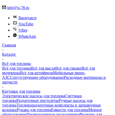
info@u-78.ru
Вконтакте
YouTube
Viber
WhatsApp
Главная
-
Каталог
-
Всё для топлива
Всё для топлива
Всё для масла
Всё для смазки
Всё для
мочевины
Все для антифриза
Мобильные мини-
АЗС
Сопутствующее оборудование
Расходные материалы и
запчасти
-
Катушки для топлива
Электрические насосы для топлива
Счетчики
топлива
Раздаточные пистолеты
Ручные насосы для
топлива
Топливораздаточные комплекты и заправочные
колонки
Рукава для топлива
Емкости для топлива
Мерное
оборудование
Промышленные расходомеры
Фильтры для