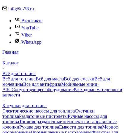
info@u-78.ru
Вконтакте
YouTube
Viber
WhatsApp
Главная
-
Каталог
-
Всё для топлива
Всё для топлива
Всё для масла
Всё для смазки
Всё для
мочевины
Все для антифриза
Мобильные мини-
АЗС
Сопутствующее оборудование
Расходные материалы и
запчасти
-
Катушки для топлива
Электрические насосы для топлива
Счетчики
топлива
Раздаточные пистолеты
Ручные насосы для
топлива
Топливораздаточные комплекты и заправочные
колонки
Рукава для топлива
Емкости для топлива
Мерное
оборудование
Промышленные расходомеры
Фильтры для