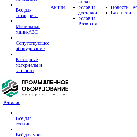
оплаты
Акции
Условия
Новости
К
Все для
доставки
Вакансии
антифриза
Условия
Возврата
Мобильные
мини-АЗС
Сопутствующее
оборудование
Расходные
материалы и
запчасти
Каталог
Всё для
топлива
Всё для масла