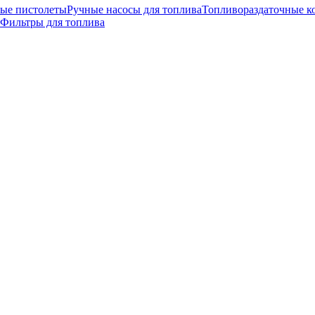
ные пистолеты
Ручные насосы для топлива
Топливораздаточные к
Фильтры для топлива