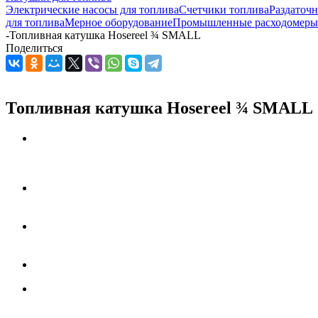
Электрические насосы для топлива
Счетчики топлива
Раздаточ
для топлива
Мерное оборудование
Промышленные расходомеры
-
Топливная катушка Hosereel ¾ SMALL
Поделиться
Топливная катушка Hosereel ¾ SMALL