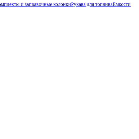
омплекты и заправочные колонки
Рукава для топлива
Емкости