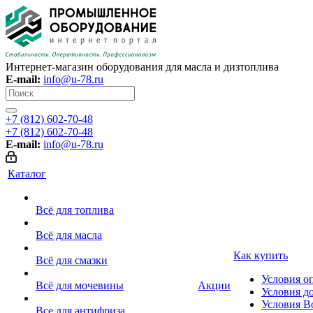
Интернет-магазин оборудования для масла и дизтоплива
E-mail:
info@u-78.ru
+7 (812) 602-70-48
+7 (812) 602-70-48
E-mail:
info@u-78.ru
Каталог
Всё для топлива
Всё для масла
Как купить
Всё для смазки
Условия о
Всё для мочевины
Акции
Условия д
Условия В
Все для антифриза