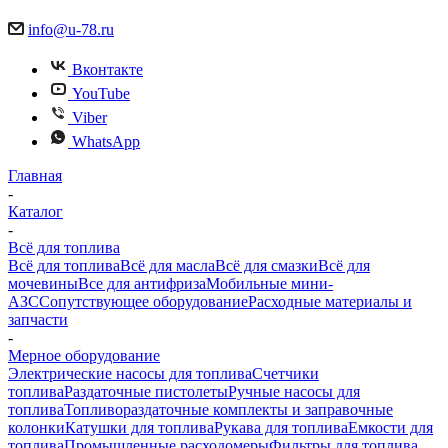
info@u-78.ru
Вконтакте
YouTube
Viber
WhatsApp
Главная
-
Каталог
-
Всё для топлива
Всё для топлива
Всё для масла
Всё для смазки
Всё для
мочевины
Все для антифриза
Мобильные мини-
АЗС
Сопутствующее оборудование
Расходные материалы и
запчасти
-
Мерное оборудование
Электрические насосы для топлива
Счетчики
топлива
Раздаточные пистолеты
Ручные насосы для
топлива
Топливораздаточные комплекты и заправочные
колонки
Катушки для топлива
Рукава для топлива
Емкости для
топлива
Промышленные расходомеры
Фильтры для топлива