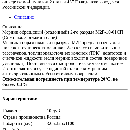
определяемой пунктом 2 статьи 437 Гражданского кодекса
Российской Федерации.
Описание
Описание
Мерник образцовый (эталонный) 2-го разряда М2Р-10-01СП
(Спецшкала, нижний слив)
Мерники образцовые 2-го разряда М2P предназначены для
поверки технических мерников 2-го класса измерительных
резервуаров, топливораздаточных колонок (ТРК), дозаторов и
счетчиков жидкости (если мерник входит в состав поверочной
установки). Поставляются с метрологическим сертификатом.
Изготовляются из углеродистой стали с внутренним
антикоррозионным и бензостойким покрытием.
Относительная погрешность при температуре 20°С, не
более, 0,1%
Характеристики
Емкость:
10 дм3
Страна производства
Россия
Габариты (мм)
325х325х1100
Вес (кг)
11