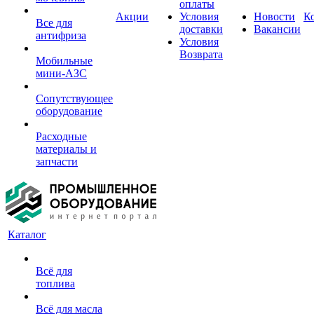
оплаты
Акции
Условия
Новости
К
Все для
доставки
Вакансии
антифриза
Условия
Возврата
Мобильные
мини-АЗС
Сопутствующее
оборудование
Расходные
материалы и
запчасти
Каталог
Всё для
топлива
Всё для масла