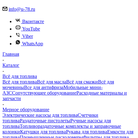
info@u-78.ru
Вконтакте
YouTube
Viber
WhatsApp
Главная
-
Каталог
-
Всё для топлива
Всё для топлива
Всё для масла
Всё для смазки
Всё для
мочевины
Все для антифриза
Мобильные мини-
АЗС
Сопутствующее оборудование
Расходные материалы и
запчасти
-
Мерное оборудование
Электрические насосы для топлива
Счетчики
топлива
Раздаточные пистолеты
Ручные насосы для
топлива
Топливораздаточные комплекты и заправочные
колонки
Катушки для топлива
Рукава для топлива
Емкости для
топлива
Промышленные расходомеры
Фильтры для топлива