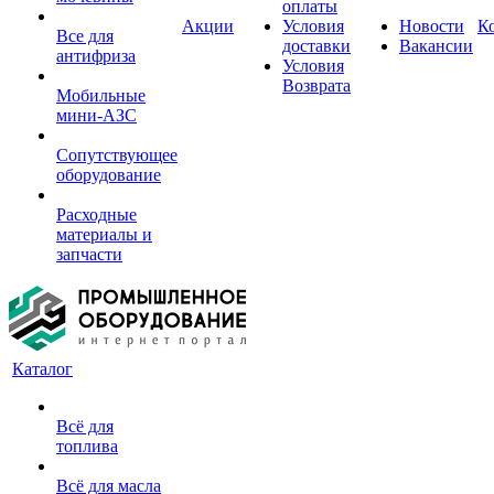
оплаты
Акции
Условия
Новости
К
Все для
доставки
Вакансии
антифриза
Условия
Возврата
Мобильные
мини-АЗС
Сопутствующее
оборудование
Расходные
материалы и
запчасти
Каталог
Всё для
топлива
Всё для масла