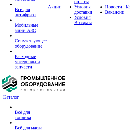
оплаты
Акции
Условия
Новости
К
Все для
доставки
Вакансии
антифриза
Условия
Возврата
Мобильные
мини-АЗС
Сопутствующее
оборудование
Расходные
материалы и
запчасти
Каталог
Всё для
топлива
Всё для масла