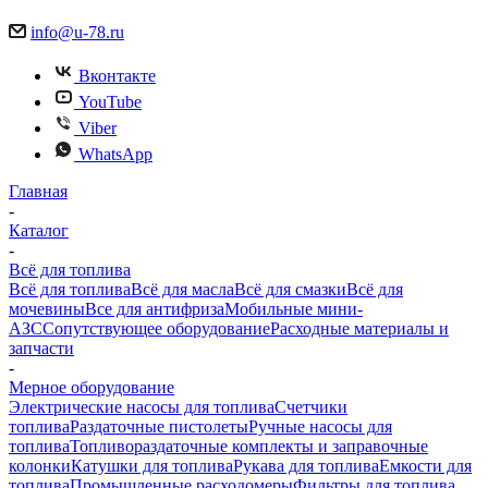
info@u-78.ru
Вконтакте
YouTube
Viber
WhatsApp
Главная
-
Каталог
-
Всё для топлива
Всё для топлива
Всё для масла
Всё для смазки
Всё для
мочевины
Все для антифриза
Мобильные мини-
АЗС
Сопутствующее оборудование
Расходные материалы и
запчасти
-
Мерное оборудование
Электрические насосы для топлива
Счетчики
топлива
Раздаточные пистолеты
Ручные насосы для
топлива
Топливораздаточные комплекты и заправочные
колонки
Катушки для топлива
Рукава для топлива
Емкости для
топлива
Промышленные расходомеры
Фильтры для топлива