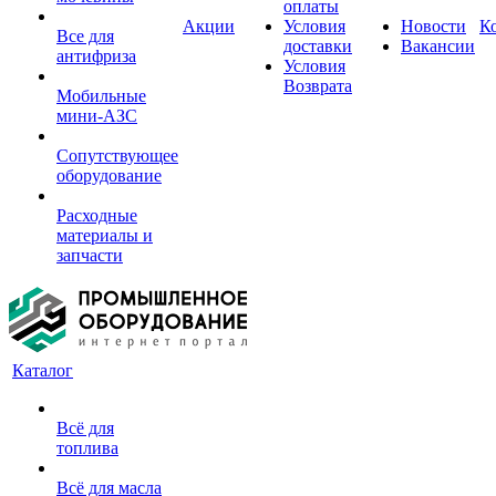
оплаты
Акции
Условия
Новости
К
Все для
доставки
Вакансии
антифриза
Условия
Возврата
Мобильные
мини-АЗС
Сопутствующее
оборудование
Расходные
материалы и
запчасти
Каталог
Всё для
топлива
Всё для масла