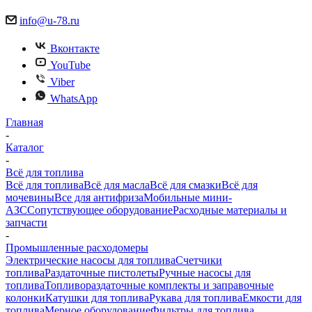
info@u-78.ru
Вконтакте
YouTube
Viber
WhatsApp
Главная
-
Каталог
-
Всё для топлива
Всё для топлива
Всё для масла
Всё для смазки
Всё для
мочевины
Все для антифриза
Мобильные мини-
АЗС
Сопутствующее оборудование
Расходные материалы и
запчасти
-
Промышленные расходомеры
Электрические насосы для топлива
Счетчики
топлива
Раздаточные пистолеты
Ручные насосы для
топлива
Топливораздаточные комплекты и заправочные
колонки
Катушки для топлива
Рукава для топлива
Емкости для
топлива
Мерное оборудование
Фильтры для топлива