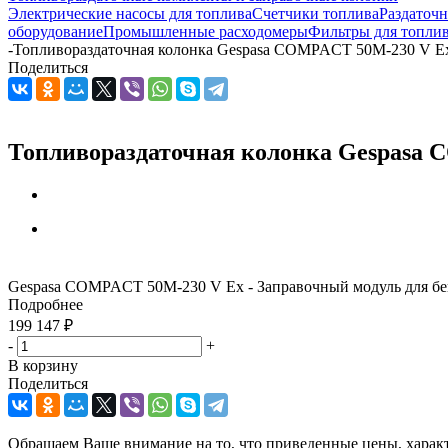
Электрические насосы для топлива
Счетчики топлива
Раздаточ
оборудование
Промышленные расходомеры
Фильтры для топли
-
Топливораздаточная колонка Gespasa COMPACT 50M-230 V E
Поделиться
Топливораздаточная колонка Gespasa 
Gespasa COMPACT 50M-230 V Ex - Заправочный модуль для бен
Подробнее
199 147
₽
-
+
В корзину
Поделиться
Обращаем Ваше внимание на то, что приведенные цены, харак