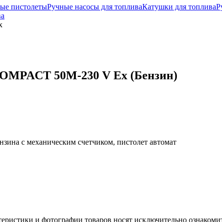
ные пистолеты
Ручные насосы для топлива
Катушки для топлива
Р
ва
x
COMPACT 50M-230 V Ex (Бензин)
зина с механическим счетчиком, пистолет автомат
теристики и фотографии товаров носят исключительно ознакомит