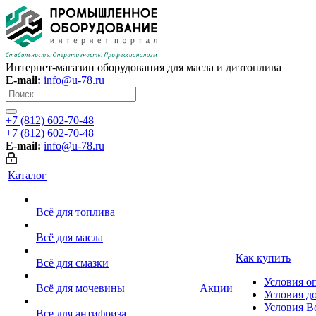
Интернет-магазин оборудования для масла и дизтоплива
E-mail:
info@u-78.ru
+7 (812) 602-70-48
+7 (812) 602-70-48
E-mail:
info@u-78.ru
Каталог
Всё для топлива
Всё для масла
Как купить
Всё для смазки
Условия о
Всё для мочевины
Акции
Условия д
Условия В
Все для антифриза