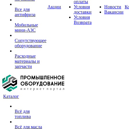
оплаты
Акции
Условия
Новости
К
Все для
доставки
Вакансии
антифриза
Условия
Возврата
Мобильные
мини-АЗС
Сопутствующее
оборудование
Расходные
материалы и
запчасти
Каталог
Всё для
топлива
Всё для масла