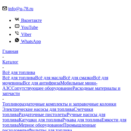
info@u-78.ru
Вконтакте
YouTube
Viber
WhatsApp
Главная
-
Каталог
-
Всё для топлива
Всё для топлива
Всё для масла
Всё для смазки
Всё для
мочевины
Все для антифриза
Мобильные мини-
АЗС
Сопутствующее оборудование
Расходные материалы и
запчасти
-
Топливораздаточные комплекты и заправочные колонки
Электрические насосы для топлива
Счетчики
топлива
Раздаточные пистолеты
Ручные насосы для
топлива
Катушки для топлива
Рукава для топлива
Емкости для
топлива
Мерное оборудование
Промышленные
расходомеры
Фильтры для топлива