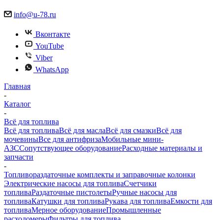
info@u-78.ru
Вконтакте
YouTube
Viber
WhatsApp
Главная
-
Каталог
-
Всё для топлива
Всё для топлива
Всё для масла
Всё для смазки
Всё для
мочевины
Все для антифриза
Мобильные мини-
АЗС
Сопутствующее оборудование
Расходные материалы и
запчасти
-
Топливораздаточные комплекты и заправочные колонки
Электрические насосы для топлива
Счетчики
топлива
Раздаточные пистолеты
Ручные насосы для
топлива
Катушки для топлива
Рукава для топлива
Емкости для
топлива
Мерное оборудование
Промышленные
расходомеры
Фильтры для топлива