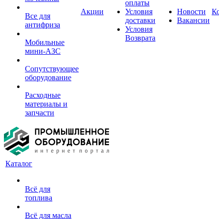
оплаты
Акции
Условия
Новости
К
Все для
доставки
Вакансии
антифриза
Условия
Возврата
Мобильные
мини-АЗС
Сопутствующее
оборудование
Расходные
материалы и
запчасти
Каталог
Всё для
топлива
Всё для масла