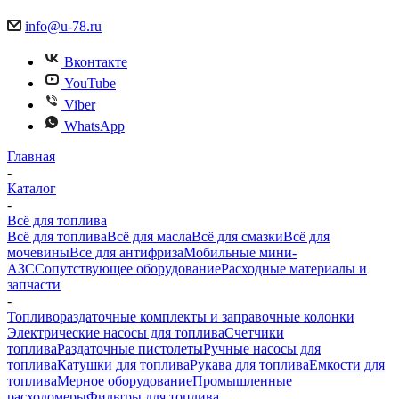
info@u-78.ru
Вконтакте
YouTube
Viber
WhatsApp
Главная
-
Каталог
-
Всё для топлива
Всё для топлива
Всё для масла
Всё для смазки
Всё для
мочевины
Все для антифриза
Мобильные мини-
АЗС
Сопутствующее оборудование
Расходные материалы и
запчасти
-
Топливораздаточные комплекты и заправочные колонки
Электрические насосы для топлива
Счетчики
топлива
Раздаточные пистолеты
Ручные насосы для
топлива
Катушки для топлива
Рукава для топлива
Емкости для
топлива
Мерное оборудование
Промышленные
расходомеры
Фильтры для топлива