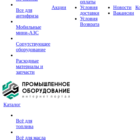
оплаты
Акции
Условия
Новости
К
Все для
доставки
Вакансии
антифриза
Условия
Возврата
Мобильные
мини-АЗС
Сопутствующее
оборудование
Расходные
материалы и
запчасти
Каталог
Всё для
топлива
Всё для масла