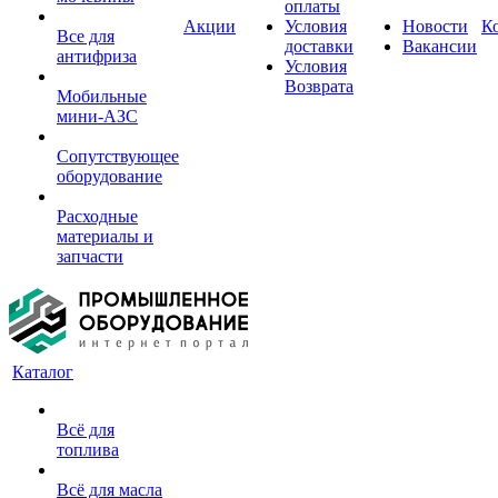
оплаты
Акции
Условия
Новости
К
Все для
доставки
Вакансии
антифриза
Условия
Возврата
Мобильные
мини-АЗС
Сопутствующее
оборудование
Расходные
материалы и
запчасти
Каталог
Всё для
топлива
Всё для масла