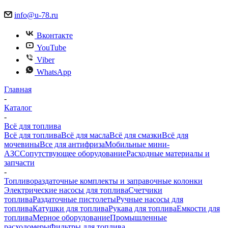
info@u-78.ru
Вконтакте
YouTube
Viber
WhatsApp
Главная
-
Каталог
-
Всё для топлива
Всё для топлива
Всё для масла
Всё для смазки
Всё для
мочевины
Все для антифриза
Мобильные мини-
АЗС
Сопутствующее оборудование
Расходные материалы и
запчасти
-
Топливораздаточные комплекты и заправочные колонки
Электрические насосы для топлива
Счетчики
топлива
Раздаточные пистолеты
Ручные насосы для
топлива
Катушки для топлива
Рукава для топлива
Емкости для
топлива
Мерное оборудование
Промышленные
расходомеры
Фильтры для топлива