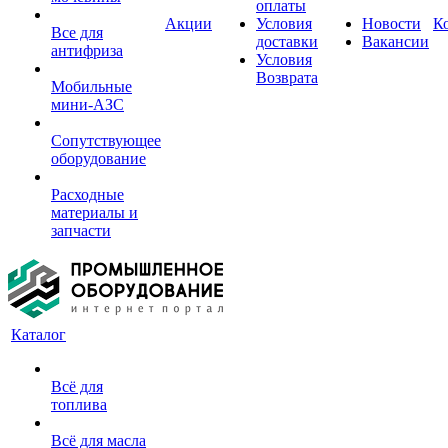
оплаты
Акции
Условия
Новости
К
Все для
доставки
Вакансии
антифриза
Условия
Возврата
Мобильные
мини-АЗС
Сопутствующее
оборудование
Расходные
материалы и
запчасти
Каталог
Всё для
топлива
Всё для масла