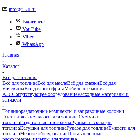
info@u-78.ru
Вконтакте
YouTube
Viber
WhatsApp
Главная
-
Каталог
-
Всё для топлива
Всё для топлива
Всё для масла
Всё для смазки
Всё для
мочевины
Все для антифриза
Мобильные мини-
АЗС
Сопутствующее оборудование
Расходные материалы и
запчасти
-
Топливораздаточные комплекты и заправочные колонки
Электрические насосы для топлива
Счетчики
топлива
Раздаточные пистолеты
Ручные насосы для
топлива
Катушки для топлива
Рукава для топлива
Емкости для
топлива
Мерное оборудование
Промышленные
расходомеры
Фильтры для топлива