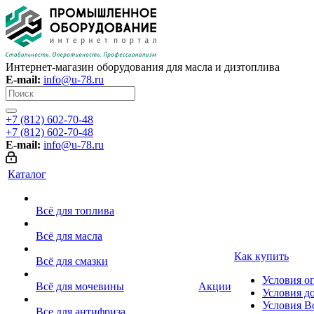
Интернет-магазин оборудования для масла и дизтоплива
E-mail:
info@u-78.ru
+7 (812) 602-70-48
+7 (812) 602-70-48
E-mail:
info@u-78.ru
Каталог
Всё для топлива
Всё для масла
Как купить
Всё для смазки
Условия о
Всё для мочевины
Акции
Условия д
Условия В
Все для антифриза