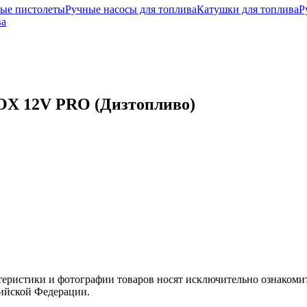
ные пистолеты
Ручные насосы для топлива
Катушки для топлива
Р
ва
OX 12V PRO (Дизтопливо)
теристики и фотографии товаров носят исключительно ознакомит
сийской Федерации.