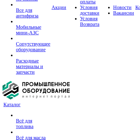
оплаты
Акции
Условия
Новости
К
Все для
доставки
Вакансии
антифриза
Условия
Возврата
Мобильные
мини-АЗС
Сопутствующее
оборудование
Расходные
материалы и
запчасти
Каталог
Всё для
топлива
Всё для масла