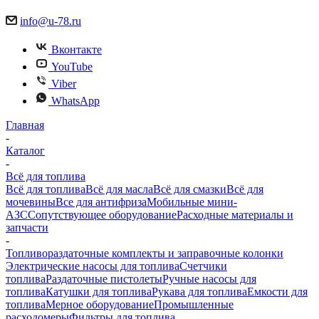
info@u-78.ru
Вконтакте
YouTube
Viber
WhatsApp
Главная
-
Каталог
-
Всё для топлива
Всё для топлива
Всё для масла
Всё для смазки
Всё для
мочевины
Все для антифриза
Мобильные мини-
АЗС
Сопутствующее оборудование
Расходные материалы и
запчасти
-
Топливораздаточные комплекты и заправочные колонки
Электрические насосы для топлива
Счетчики
топлива
Раздаточные пистолеты
Ручные насосы для
топлива
Катушки для топлива
Рукава для топлива
Емкости для
топлива
Мерное оборудование
Промышленные
расходомеры
Фильтры для топлива