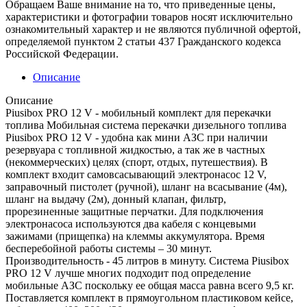
Обращаем Ваше внимание на то, что приведенные цены,
характеристики и фотографии товаров носят исключительно
ознакомительный характер и не являются публичной офертой,
определяемой пунктом 2 статьи 437 Гражданского кодекса
Российской Федерации.
Описание
Описание
Piusibox PRO 12 V - мобильный комплект для перекачки
топлива Мобильная система перекачки дизельного топлива
Piusibox PRO 12 V - удобна как мини АЗС при наличии
резервуара с топливной жидкостью, а так же в частных
(некоммерческих) целях (спорт, отдых, путешествия). В
комплект входит самовсасывающий электронасос 12 V,
заправочный пистолет (ручной), шланг на всасывание (4м),
шланг на выдачу (2м), донный клапан, фильтр,
прорезиненные защитные перчатки. Для подключения
электронасоса используются два кабеля с концевыми
зажимами (прищепка) на клеммы аккумулятора. Время
бесперебойной работы системы – 30 минут.
Производительность - 45 литров в минуту. Система Piusibox
PRO 12 V лучше многих подходит под определение
мобильные АЗС поскольку ее общая масса равна всего 9,5 кг.
Поставляется комплект в прямоугольном пластиковом кейсе,