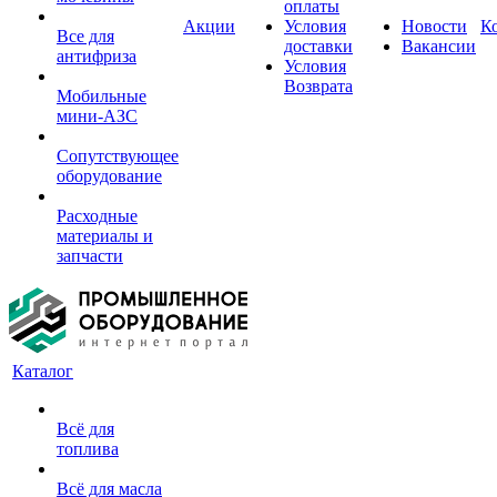
оплаты
Акции
Условия
Новости
К
Все для
доставки
Вакансии
антифриза
Условия
Возврата
Мобильные
мини-АЗС
Сопутствующее
оборудование
Расходные
материалы и
запчасти
Каталог
Всё для
топлива
Всё для масла