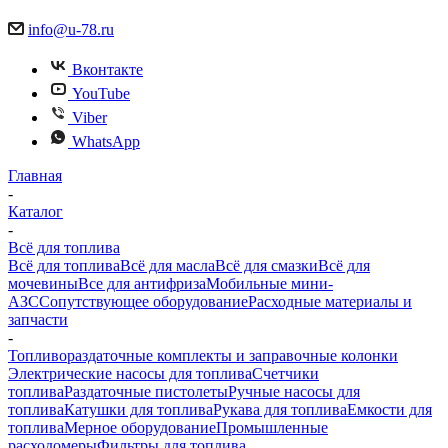
info@u-78.ru
Вконтакте
YouTube
Viber
WhatsApp
Главная
-
Каталог
-
Всё для топлива
Всё для топлива
Всё для масла
Всё для смазки
Всё для
мочевины
Все для антифриза
Мобильные мини-
АЗС
Сопутствующее оборудование
Расходные материалы и
запчасти
-
Топливораздаточные комплекты и заправочные колонки
Электрические насосы для топлива
Счетчики
топлива
Раздаточные пистолеты
Ручные насосы для
топлива
Катушки для топлива
Рукава для топлива
Емкости для
топлива
Мерное оборудование
Промышленные
расходомеры
Фильтры для топлива