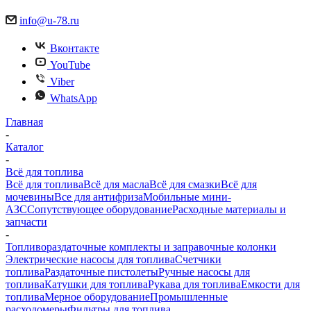
info@u-78.ru
Вконтакте
YouTube
Viber
WhatsApp
Главная
-
Каталог
-
Всё для топлива
Всё для топлива
Всё для масла
Всё для смазки
Всё для
мочевины
Все для антифриза
Мобильные мини-
АЗС
Сопутствующее оборудование
Расходные материалы и
запчасти
-
Топливораздаточные комплекты и заправочные колонки
Электрические насосы для топлива
Счетчики
топлива
Раздаточные пистолеты
Ручные насосы для
топлива
Катушки для топлива
Рукава для топлива
Емкости для
топлива
Мерное оборудование
Промышленные
расходомеры
Фильтры для топлива