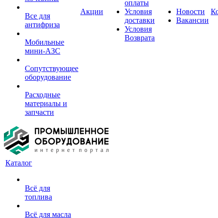
оплаты
Акции
Условия
Новости
К
Все для
доставки
Вакансии
антифриза
Условия
Возврата
Мобильные
мини-АЗС
Сопутствующее
оборудование
Расходные
материалы и
запчасти
Каталог
Всё для
топлива
Всё для масла