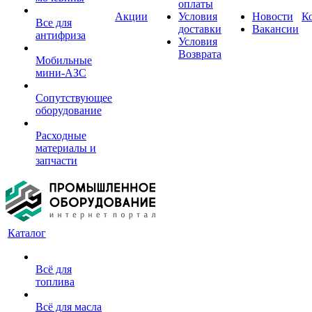
оплаты
Акции
Условия
Новости
К
Все для
доставки
Вакансии
антифриза
Условия
Возврата
Мобильные
мини-АЗС
Сопутствующее
оборудование
Расходные
материалы и
запчасти
Каталог
Всё для
топлива
Всё для масла