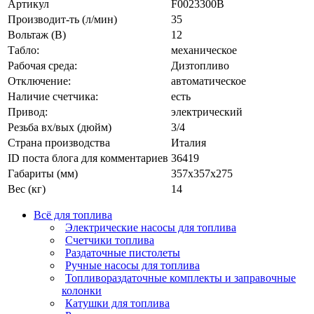
Артикул
F0023300B
Производит-ть (л/мин)
35
Вольтаж (В)
12
Табло:
механическое
Рабочая среда:
Дизтопливо
Отключение:
автоматическое
Наличие счетчика:
есть
Привод:
электрический
Резьба вх/вых (дюйм)
3/4
Страна производства
Италия
ID поста блога для комментариев
36419
Габариты (мм)
357x357x275
Вес (кг)
14
Всё для топлива
Электрические насосы для топлива
Счетчики топлива
Раздаточные пистолеты
Ручные насосы для топлива
Топливораздаточные комплекты и заправочные
колонки
Катушки для топлива