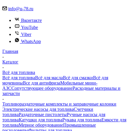
info@u-78.ru
Вконтакте
YouTube
Viber
WhatsApp
Главная
-
Каталог
-
Всё для топлива
Всё для топлива
Всё для масла
Всё для смазки
Всё для
мочевины
Все для антифриза
Мобильные мини-
АЗС
Сопутствующее оборудование
Расходные материалы и
запчасти
-
Топливораздаточные комплекты и заправочные колонки
Электрические насосы для топлива
Счетчики
топлива
Раздаточные пистолеты
Ручные насосы для
топлива
Катушки для топлива
Рукава для топлива
Емкости для
топлива
Мерное оборудование
Промышленные
расходомеры
Фильтры для топлива