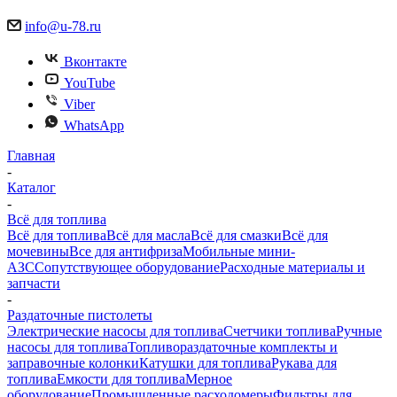
info@u-78.ru
Вконтакте
YouTube
Viber
WhatsApp
Главная
-
Каталог
-
Всё для топлива
Всё для топлива
Всё для масла
Всё для смазки
Всё для
мочевины
Все для антифриза
Мобильные мини-
АЗС
Сопутствующее оборудование
Расходные материалы и
запчасти
-
Раздаточные пистолеты
Электрические насосы для топлива
Счетчики топлива
Ручные
насосы для топлива
Топливораздаточные комплекты и
заправочные колонки
Катушки для топлива
Рукава для
топлива
Емкости для топлива
Мерное
оборудование
Промышленные расходомеры
Фильтры для