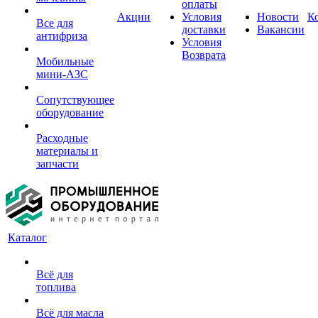
оплаты
Акции
Условия
Новости
К
Все для
доставки
Вакансии
антифриза
Условия
Возврата
Мобильные
мини-АЗС
Сопутствующее
оборудование
Расходные
материалы и
запчасти
Каталог
Всё для
топлива
Всё для масла