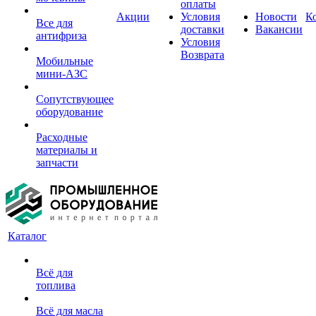
оплаты
Акции
Условия
Новости
К
Все для
доставки
Вакансии
антифриза
Условия
Возврата
Мобильные
мини-АЗС
Сопутствующее
оборудование
Расходные
материалы и
запчасти
Каталог
Всё для
топлива
Всё для масла