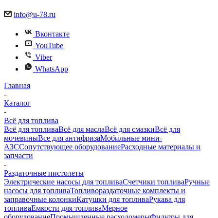
info@u-78.ru
Вконтакте
YouTube
Viber
WhatsApp
Главная
-
Каталог
-
Всё для топлива
Всё для топлива
Всё для масла
Всё для смазки
Всё для
мочевины
Все для антифриза
Мобильные мини-
АЗС
Сопутствующее оборудование
Расходные материалы и
запчасти
-
Раздаточные пистолеты
Электрические насосы для топлива
Счетчики топлива
Ручные
насосы для топлива
Топливораздаточные комплекты и
заправочные колонки
Катушки для топлива
Рукава для
топлива
Емкости для топлива
Мерное
оборудование
Промышленные расходомеры
Фильтры для