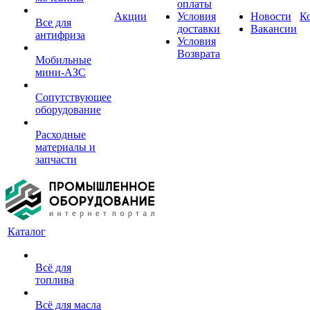
оплаты
Акции
Условия
Новости
К
Все для
доставки
Вакансии
антифриза
Условия
Возврата
Мобильные
мини-АЗС
Сопутствующее
оборудование
Расходные
материалы и
запчасти
Каталог
Всё для
топлива
Всё для масла