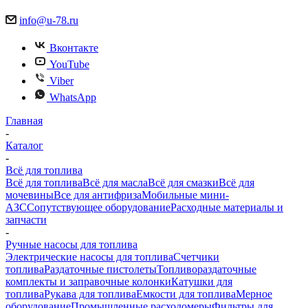
info@u-78.ru
Вконтакте
YouTube
Viber
WhatsApp
Главная
-
Каталог
-
Всё для топлива
Всё для топлива
Всё для масла
Всё для смазки
Всё для
мочевины
Все для антифриза
Мобильные мини-
АЗС
Сопутствующее оборудование
Расходные материалы и
запчасти
-
Ручные насосы для топлива
Электрические насосы для топлива
Счетчики
топлива
Раздаточные пистолеты
Топливораздаточные
комплекты и заправочные колонки
Катушки для
топлива
Рукава для топлива
Емкости для топлива
Мерное
оборудование
Промышленные расходомеры
Фильтры для