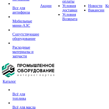
оплаты
Акции
Условия
Новости
К
Все для
доставки
Вакансии
антифриза
Условия
Возврата
Мобильные
мини-АЗС
Сопутствующее
оборудование
Расходные
материалы и
запчасти
Каталог
Всё для
топлива
Всё для масла