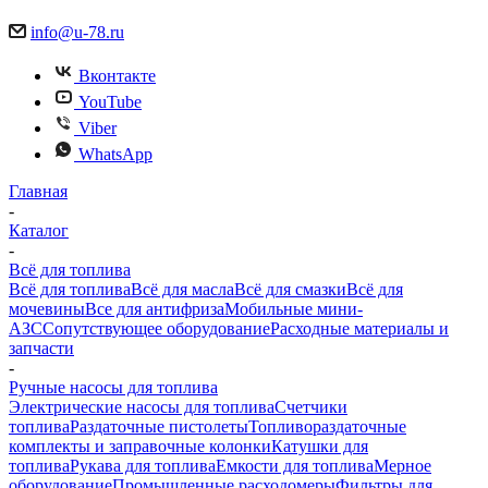
info@u-78.ru
Вконтакте
YouTube
Viber
WhatsApp
Главная
-
Каталог
-
Всё для топлива
Всё для топлива
Всё для масла
Всё для смазки
Всё для
мочевины
Все для антифриза
Мобильные мини-
АЗС
Сопутствующее оборудование
Расходные материалы и
запчасти
-
Ручные насосы для топлива
Электрические насосы для топлива
Счетчики
топлива
Раздаточные пистолеты
Топливораздаточные
комплекты и заправочные колонки
Катушки для
топлива
Рукава для топлива
Емкости для топлива
Мерное
оборудование
Промышленные расходомеры
Фильтры для