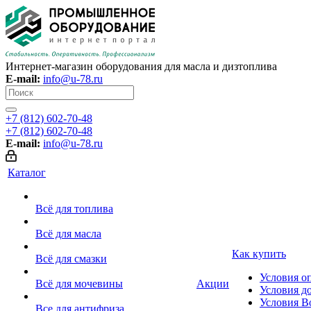
Интернет-магазин оборудования для масла и дизтоплива
E-mail:
info@u-78.ru
+7 (812) 602-70-48
+7 (812) 602-70-48
E-mail:
info@u-78.ru
Каталог
Всё для топлива
Всё для масла
Как купить
Всё для смазки
Условия о
Всё для мочевины
Акции
Условия д
Условия В
Все для антифриза