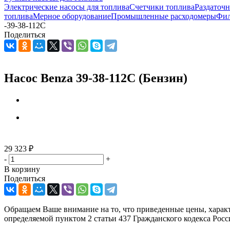
Электрические насосы для топлива
Счетчики топлива
Раздаточ
топлива
Мерное оборудование
Промышленные расходомеры
Фил
-
39-38-112С
Поделиться
Насос Benza 39-38-112С (Бензин)
29 323
₽
-
+
В корзину
Поделиться
Обращаем Ваше внимание на то, что приведенные цены, харак
определяемой пунктом 2 статьи 437 Гражданского кодекса Рос