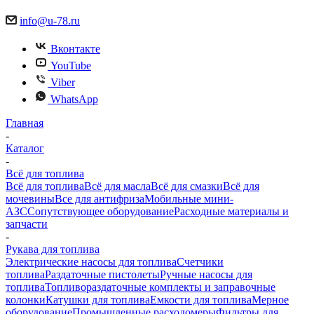
info@u-78.ru
Вконтакте
YouTube
Viber
WhatsApp
Главная
-
Каталог
-
Всё для топлива
Всё для топлива
Всё для масла
Всё для смазки
Всё для
мочевины
Все для антифриза
Мобильные мини-
АЗС
Сопутствующее оборудование
Расходные материалы и
запчасти
-
Рукава для топлива
Электрические насосы для топлива
Счетчики
топлива
Раздаточные пистолеты
Ручные насосы для
топлива
Топливораздаточные комплекты и заправочные
колонки
Катушки для топлива
Емкости для топлива
Мерное
оборудование
Промышленные расходомеры
Фильтры для