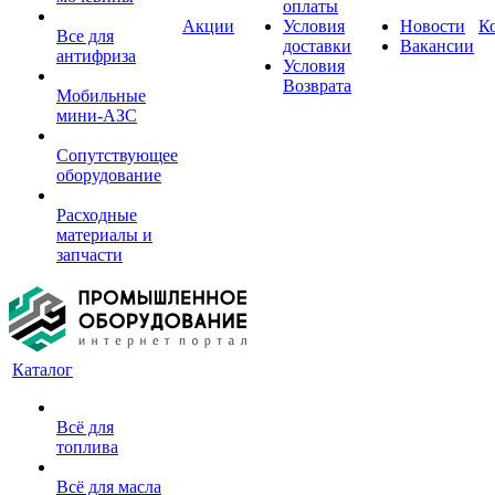
оплаты
Акции
Условия
Новости
К
Все для
доставки
Вакансии
антифриза
Условия
Возврата
Мобильные
мини-АЗС
Сопутствующее
оборудование
Расходные
материалы и
запчасти
Каталог
Всё для
топлива
Всё для масла