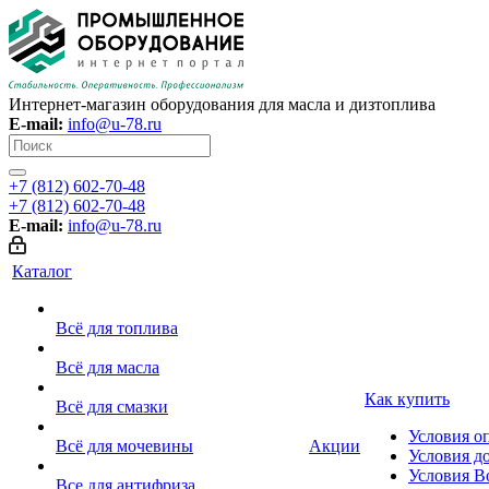
Интернет-магазин оборудования для масла и дизтоплива
E-mail:
info@u-78.ru
+7 (812) 602-70-48
+7 (812) 602-70-48
E-mail:
info@u-78.ru
Каталог
Всё для топлива
Всё для масла
Как купить
Всё для смазки
Условия о
Всё для мочевины
Акции
Условия д
Условия В
Все для антифриза