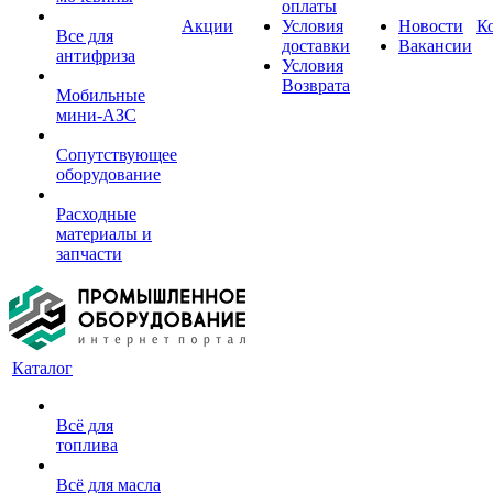
оплаты
Акции
Условия
Новости
К
Все для
доставки
Вакансии
антифриза
Условия
Возврата
Мобильные
мини-АЗС
Сопутствующее
оборудование
Расходные
материалы и
запчасти
Каталог
Всё для
топлива
Всё для масла