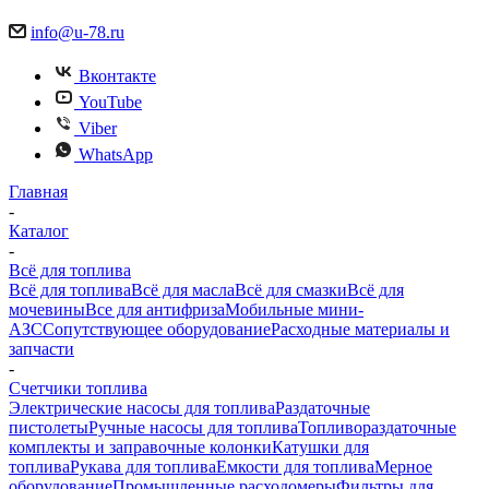
info@u-78.ru
Вконтакте
YouTube
Viber
WhatsApp
Главная
-
Каталог
-
Всё для топлива
Всё для топлива
Всё для масла
Всё для смазки
Всё для
мочевины
Все для антифриза
Мобильные мини-
АЗС
Сопутствующее оборудование
Расходные материалы и
запчасти
-
Счетчики топлива
Электрические насосы для топлива
Раздаточные
пистолеты
Ручные насосы для топлива
Топливораздаточные
комплекты и заправочные колонки
Катушки для
топлива
Рукава для топлива
Емкости для топлива
Мерное
оборудование
Промышленные расходомеры
Фильтры для