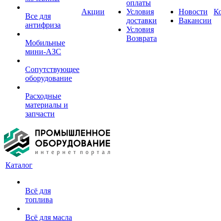
оплаты
Акции
Условия
Новости
К
Все для
доставки
Вакансии
антифриза
Условия
Возврата
Мобильные
мини-АЗС
Сопутствующее
оборудование
Расходные
материалы и
запчасти
Каталог
Всё для
топлива
Всё для масла