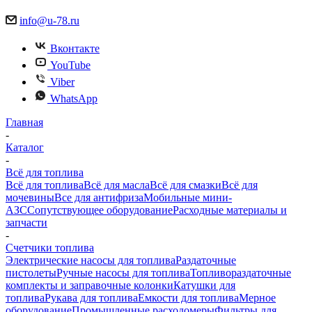
info@u-78.ru
Вконтакте
YouTube
Viber
WhatsApp
Главная
-
Каталог
-
Всё для топлива
Всё для топлива
Всё для масла
Всё для смазки
Всё для
мочевины
Все для антифриза
Мобильные мини-
АЗС
Сопутствующее оборудование
Расходные материалы и
запчасти
-
Счетчики топлива
Электрические насосы для топлива
Раздаточные
пистолеты
Ручные насосы для топлива
Топливораздаточные
комплекты и заправочные колонки
Катушки для
топлива
Рукава для топлива
Емкости для топлива
Мерное
оборудование
Промышленные расходомеры
Фильтры для