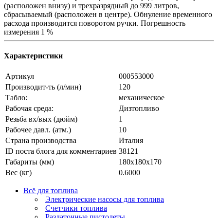
(расположен внизу) и трехразрядный до 999 литров,
сбрасываемый (расположен в центре). Обнуление временного
расхода производится поворотом ручки. Погрешность
измерения 1 %
Характеристики
Артикул
000553000
Производит-ть (л/мин)
120
Табло:
механическое
Рабочая среда:
Дизтопливо
Резьба вх/вых (дюйм)
1
Рабочее давл. (атм.)
10
Страна производства
Италия
ID поста блога для комментариев
38121
Габариты (мм)
180х180х170
Вес (кг)
0.6000
Всё для топлива
Электрические насосы для топлива
Счетчики топлива
Раздаточные пистолеты