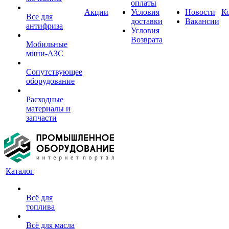
оплаты
Акции
Условия
Новости
К
Все для
доставки
Вакансии
антифриза
Условия
Возврата
Мобильные
мини-АЗС
Сопутствующее
оборудование
Расходные
материалы и
запчасти
Каталог
Всё для
топлива
Всё для масла