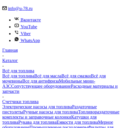
info@u-78.ru
Вконтакте
YouTube
Viber
WhatsApp
Главная
-
Каталог
-
Всё для топлива
Всё для топлива
Всё для масла
Всё для смазки
Всё для
мочевины
Все для антифриза
Мобильные мини-
АЗС
Сопутствующее оборудование
Расходные материалы и
запчасти
-
Счетчики топлива
Электрические насосы для топлива
Раздаточные
пистолеты
Ручные насосы для топлива
Топливораздаточные
комплекты и заправочные колонки
Катушки для
топлива
Рукава для топлива
Емкости для топлива
Мерное
оборудование
Промышленные расходомеры
Фильтры для