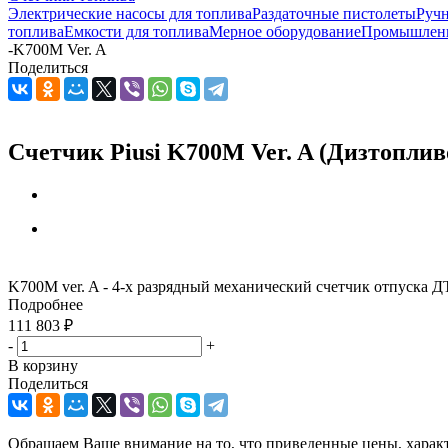
Электрические насосы для топлива
Раздаточные пистолеты
Ручн
топлива
Емкости для топлива
Мерное оборудование
Промышленн
-
K700M Ver. A
Поделиться
Счетчик Piusi K700M Ver. A (Дизтоплив
K700M ver. A - 4-х разрядный механический счетчик отпуска ДТ
Подробнее
111 803
₽
-
+
В корзину
Поделиться
Обращаем Ваше внимание на то, что приведенные цены, харак