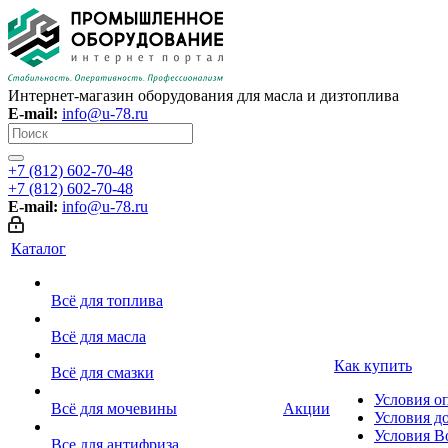
Интернет-магазин оборудования для масла и дизтоплива
E-mail:
info@u-78.ru
+7 (812) 602-70-48
+7 (812) 602-70-48
E-mail:
info@u-78.ru
Каталог
Всё для топлива
Всё для масла
Как купить
Всё для смазки
Условия о
Всё для мочевины
Акции
Условия д
Условия В
Все для антифриза