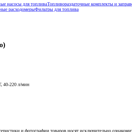
ые насосы для топлива
Топливораздаточные комплекты и запра
ые расходомеры
Фильтры для топлива
о)
, 40-220 л/мин
теристики и фотографии товаров носят исключительно ознакомит