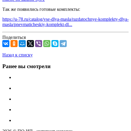
Так же появились готовые комплекты:
https://u-78.ru/catalog/vse-dlya-masla/razdatochnye-komplekty-dlya-
masla/pnevmaticheskiy-komplekt-dl...
Поделиться
Назад к списку
Ранее вы смотрели