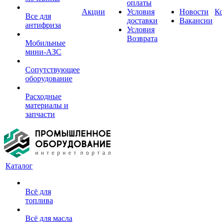
оплаты
Акции
Условия
Новости
К
Все для
доставки
Вакансии
антифриза
Условия
Возврата
Мобильные
мини-АЗС
Сопутствующее
оборудование
Расходные
материалы и
запчасти
Каталог
Всё для
топлива
Всё для масла