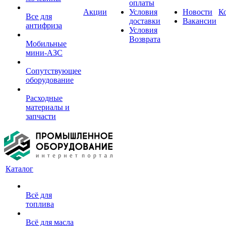
оплаты
Акции
Условия
Новости
К
Все для
доставки
Вакансии
антифриза
Условия
Возврата
Мобильные
мини-АЗС
Сопутствующее
оборудование
Расходные
материалы и
запчасти
Каталог
Всё для
топлива
Всё для масла