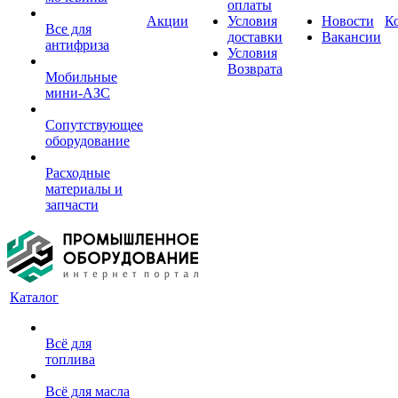
оплаты
Акции
Условия
Новости
К
Все для
доставки
Вакансии
антифриза
Условия
Возврата
Мобильные
мини-АЗС
Сопутствующее
оборудование
Расходные
материалы и
запчасти
Каталог
Всё для
топлива
Всё для масла