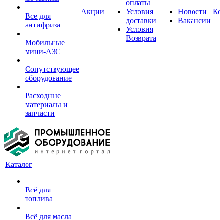
оплаты
Акции
Условия
Новости
К
Все для
доставки
Вакансии
антифриза
Условия
Возврата
Мобильные
мини-АЗС
Сопутствующее
оборудование
Расходные
материалы и
запчасти
Каталог
Всё для
топлива
Всё для масла