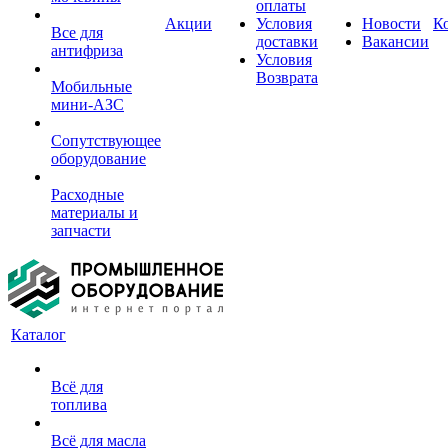
оплаты
Акции
Условия
Новости
К
Все для
доставки
Вакансии
антифриза
Условия
Возврата
Мобильные
мини-АЗС
Сопутствующее
оборудование
Расходные
материалы и
запчасти
Каталог
Всё для
топлива
Всё для масла